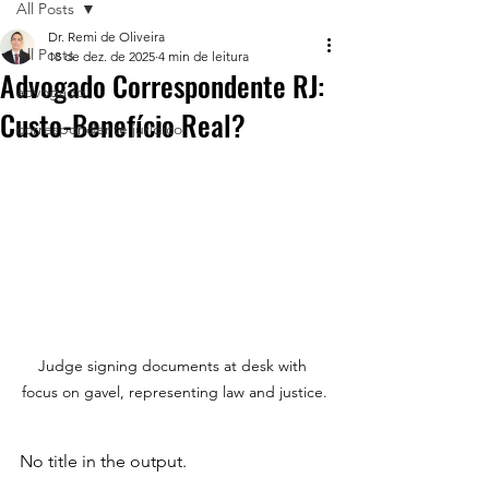
All Posts
Dr. Remi de Oliveira
All Posts
18 de dez. de 2025
4 min de leitura
Advogado Correspondente RJ:
advogado
Custo-Benefício Real?
correspondente jurídico
Judge signing documents at desk with 
focus on gavel, representing law and justice.
No title in the output.