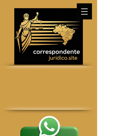
Dr. Remi F. de Oliveira OAB/RJ
232.331
WhatsApp: 21 99833-
7572
dr.remioliveira@adv.oabrj.org.br