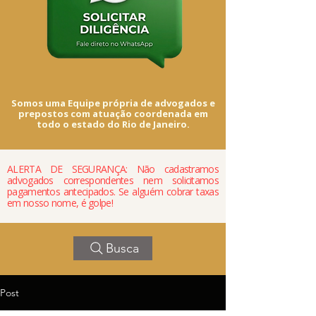
Somos uma Equipe própria de advogados e
prepostos com atuação coordenada em
todo o estado do Rio de Janeiro.
ALERTA DE SEGURANÇA: Não cadastramos
advogados correspondentes nem solicitamos
pagamentos antecipados. Se alguém cobrar taxas
em nosso nome, é golpe!
Busca
Post