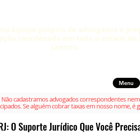
ma Equipe própria de advogados e pre
ação coordenada em todo o estado do 
Janeiro.
Menu
Não cadastramos advogados correspondentes nem 
cipados. Se alguém cobrar taxas em nosso nome, é g
J: O Suporte Jurídico Que Você Precis