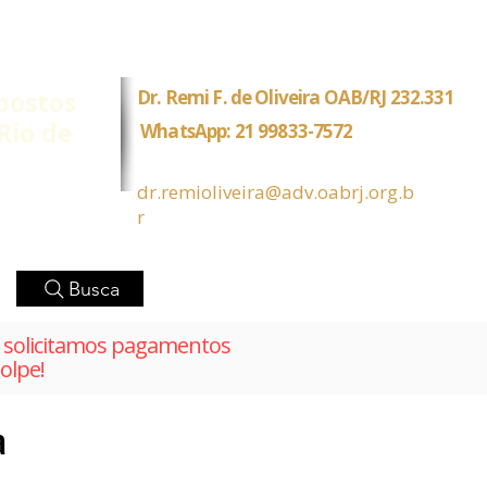
postos
Dr. Remi F. de Oliveira OAB/RJ 232.331
Rio de
WhatsApp: 21 99833-7572
dr.remioliveira@adv.oabrj.org.b
r
Busca
solicitamos pagamentos
olpe!
a