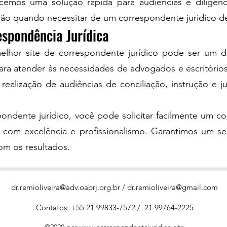
recemos uma solução rápida para audiências e diligê
ão quando necessitar de um correspondente juridico de
espondência Jurídica
lhor site de correspondente jurídico pode ser um de
ara atender às necessidades de advogados e escritório
 realização de audiências de conciliação, instrução e
ondente jurídico, você pode solicitar facilmente um co
s com excelência e profissionalismo. Garantimos um se
om os resultados.
dr.remioliveira@adv.oabrj.org.br
/
dr.remioliveira@gmail.com
Contatos: +55 21 99833-7572 / 21 99764-2225