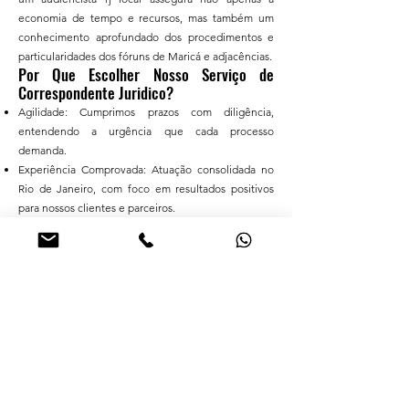
economia de tempo e recursos, mas também um
conhecimento aprofundado dos procedimentos e
particularidades dos fóruns de Maricá e adjacências.
Por Que Escolher Nosso Serviço de
Correspondente Juridico?
Agilidade: Cumprimos prazos com diligência,
entendendo a urgência que cada processo
demanda.
Experiência Comprovada: Atuação consolidada no
Rio de Janeiro, com foco em resultados positivos
para nossos clientes e parceiros.
Comunicação Clara: Mantemos nossos clientes
informados sobre cada etapa do processo,
garantindo total transparência.
Abrangência: Atendemos a uma vasta gama de
áreas, incluindo Direito Civil, de Família, Trabalhista
e Contencioso.
Encontre os Melhores Correspondentes
Juridicos
Para quem busca pelo melhor site de
correspondente jurídico, oferecemos uma