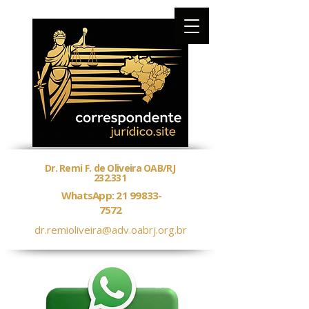
Dr. Remi F. de Oliveira OAB/RJ
232.331
WhatsApp: 21 99833-
7572
dr.remioliveira@adv.oabrj.org.br