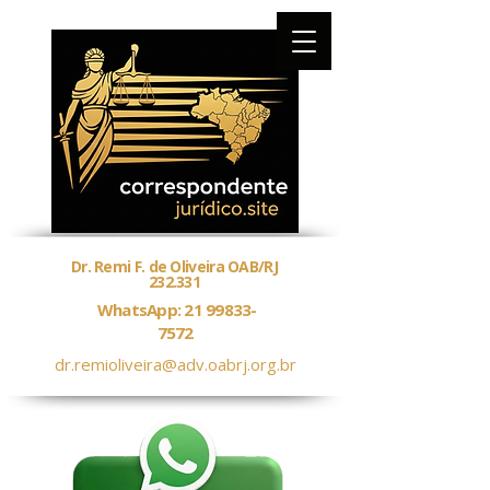
Dr. Remi F. de Oliveira OAB/RJ
232.331
WhatsApp: 21 99833-
7572
dr.remioliveira@adv.oabrj.org.br