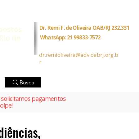
postos
Dr. Remi F. de Oliveira OAB/RJ 232.331
Rio de
WhatsApp: 21 99833-7572
dr.remioliveira@adv.oabrj.org.b
r
Busca
solicitamos pagamentos
olpe!
diências,