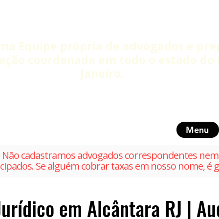
ma Equipe própria de advogados e pre
ação coordenada em todo o estado do 
Janeiro.
Menu
Não cadastramos advogados correspondentes nem 
cipados. Se alguém cobrar taxas em nosso nome, é g
urídico em Alcântara RJ | Au