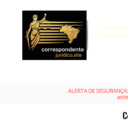
Somos u
com atu
ALERTA DE SEGURANÇA: 
ante
C