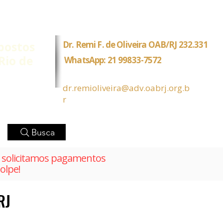
postos
Dr. Remi F. de Oliveira OAB/RJ 232.331
Rio de
WhatsApp: 21 99833-7572
dr.remioliveira@adv.oabrj.org.b
r
Busca
solicitamos pagamentos
olpe!
RJ