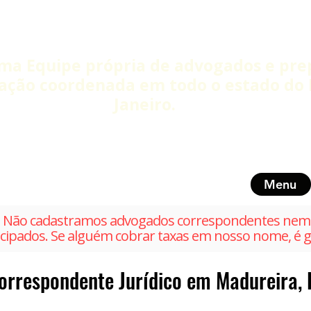
ma Equipe própria de advogados e pre
ação coordenada em todo o estado do 
Janeiro.
Menu
Não cadastramos advogados correspondentes nem 
cipados. Se alguém cobrar taxas em nosso nome, é g
orrespondente Jurídico em Madureira, 